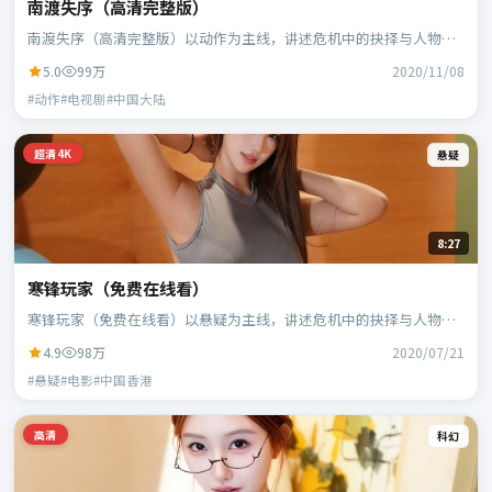
南渡失序（高清完整版）
南渡失序（高清完整版）以动作为主线，讲述危机中的抉择与人物成
长；中国大陆班底，徐克执导，段奕宏、范伟等主演。
5.0
99万
2020/11/08
#动作#电视剧#中国大陆
超清4K
悬疑
8:27
寒锋玩家（免费在线看）
寒锋玩家（免费在线看）以悬疑为主线，讲述危机中的抉择与人物成
长；中国香港班底，乌尔善执导，刘德华、段奕宏等主演。
4.9
98万
2020/07/21
#悬疑#电影#中国香港
高清
科幻