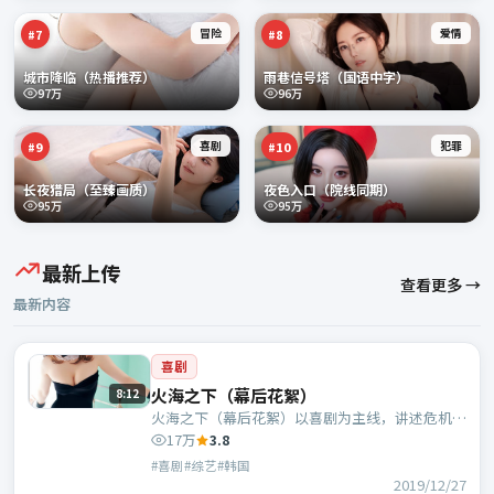
冒险
爱情
#
7
#
8
城市降临（热播推荐）
雨巷信号塔（国语中字）
97万
96万
喜剧
犯罪
#
9
#
10
长夜猎局（至臻画质）
夜色入口（院线同期）
95万
95万
最新上传
查看更多 →
最新内容
喜剧
火海之下（幕后花絮）
8:12
火海之下（幕后花絮）以喜剧为主线，讲述危机中
的抉择与人物成长；韩国班底，李路执导，奥黛丽
17万
3.8
·塔图、张家辉等主演。
#喜剧#综艺#韩国
2019/12/27