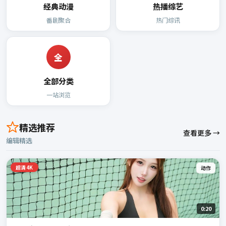
经典动漫
热播综艺
番剧聚合
热门综讯
全
全部分类
一站浏览
精选推荐
查看更多 →
编辑精选
超清4K
动作
0:20