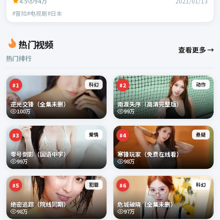
4.5
94万
2021/01/13
#冒险#电视剧#日本
热门视频
查看更多 →
热门排行
科幻
动作
#
1
#
2
逆光交锋（全集未删）
南渡失序（高清完整版）
100万
99万
爱情
悬疑
#
3
#
4
零号倒影（国语中字）
寒锋玩家（免费在线看）
99万
98万
犯罪
科幻
#
5
#
6
绝密追踪（院线同期）
危城破晓（全集未删）
98万
97万