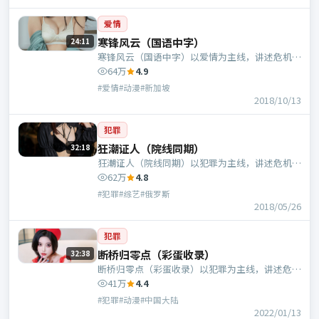
爱情
寒锋风云（国语中字）
24:11
寒锋风云（国语中字）以爱情为主线，讲述危机中
的抉择与人物成长；新加坡班底，宁浩执导，周
64万
4.9
迅、黄政民等主演。
#爱情#动漫#新加坡
2018/10/13
犯罪
狂潮证人（院线同期）
32:18
狂潮证人（院线同期）以犯罪为主线，讲述危机中
的抉择与人物成长；俄罗斯班底，林超贤执导，张
62万
4.8
曼玉、马丽等主演。
#犯罪#综艺#俄罗斯
2018/05/26
犯罪
断桥归零点（彩蛋收录）
32:38
断桥归零点（彩蛋收录）以犯罪为主线，讲述危机
中的抉择与人物成长；中国大陆班底，魏德圣执
41万
4.4
导，苍井优、胡歌等主演。
#犯罪#动漫#中国大陆
2022/01/13