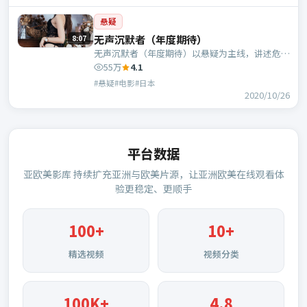
悬疑
无声沉默者（年度期待）
8:07
无声沉默者（年度期待）以悬疑为主线，讲述危机
中的抉择与人物成长；日本班底，管虎执导，张
55万
4.1
译、秦昊等主演。
#悬疑#电影#日本
2020/10/26
平台数据
亚欧美影库
持续扩充亚洲与欧美片源，让亚洲欧美在线观看体
验更稳定、更顺手
100
+
10+
精选视频
视频分类
100K+
4.8