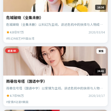
16:34
危城破晓（全集未删）
危城破晓（全集未删）以科幻为主线，讲述危机中的抉择与人物成
长；中国台湾班底，郭帆执导，周冬雨、白宇等主演。
4.8
97万
2020/03/04
#科幻#综艺#中国台湾
超清4K
爱情
24:41
雨巷信号塔（国语中字）
雨巷信号塔（国语中字）以爱情为主线，讲述危机中的抉择与人物成
长；美国班底，宁浩执导，凯特·布兰切特、蕾雅·赛杜等主演。
4.7
96万
2020/10/17
#爱情#动漫#美国