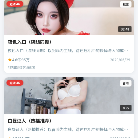
超清4K
犯罪
32:48
夜色入口（院线同期）
夜色入口（院线同期）以犯罪为主线，讲述危机中的抉择与人物成
长；韩国班底，林超贤执导，胡歌、黄政民等主演。
4.6
95万
2020/06/29
#犯罪#综艺#韩国
超清4K
冒险
0:55
白昼证人（热播推荐）
白昼证人（热播推荐）以冒险为主线，讲述危机中的抉择与人物成
长；日本班底，贾樟柯执导，黄政民、谭卓等主演。