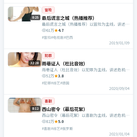
冒险
最后谎言之城（热播推荐）
0:25
最后谎言之城（热播推荐）以冒险为主线，讲述危
机中的抉择与人物成长；巴西班底，贾樟柯执导，
61万
4.7
倪妮、易烊千玺等主演。
#冒险#电视剧#巴西
2019/01/09
犯罪
雨巷证人（杜比音效）
32:28
雨巷证人（杜比音效）以犯罪为主线，讲述危机中
的抉择与人物成长；德国班底，丁黑执导，倪妮、
52万
3.8
木村拓哉等主演。
#犯罪#综艺#德国
2020/09/04
喜剧
西山密令（幕后花絮）
8:12
西山密令（幕后花絮）以喜剧为主线，讲述危机中
的抉择与人物成长；俄罗斯班底，李路执导，肖
82万
5.0
央、张曼玉等主演。
#喜剧#综艺#俄罗斯
2023/01/04